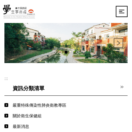
跳
到
主
要
內
容
區
:::
資訊分類清單
嚴重特殊傳染性肺炎衛教專區
關於衛生保健組
最新消息