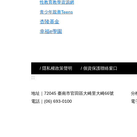
性教育教學資源網
青少年親善Teens
杏陵基金
幸福e學園
/ 隱私權政策聲明
/ 個資保護聯絡窗口
:::
地址｜72045 臺南市官田區大崎里大崎66號
分機
電話｜(06) 693-0100
電