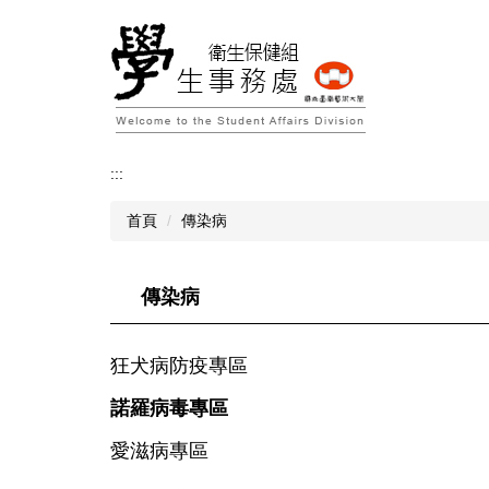
跳
到
主
要
內
容
區
:::
首頁
傳染病
傳染病
狂犬病防疫專區
諾羅病毒專區
愛滋病專區