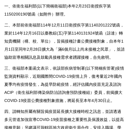
一、依衛生福利部(以下簡稱衛福部)本年2月23日衛授疾字第
1150200190號函（如附件）辦理。
二、本部前依衛福部114年12月11日衛授疾字第1140201222號函，
業於114年12月16日以臺教綜(五)字第1140131924號函（諒達）轉
知貴機關（構、校、單位），旨揭接種計畫公費接種對象，自本年1
月1日至同年2月28日擴大為「滿6個月以上尚未接種之民眾」，並請
協助宣導相關訊息及鼓勵具接種需求者踴躍接種，合先敘明。
三、衛福部本案函文表示，依該部疾病管制署(以下簡稱疾管署)疫情
監測資料顯示，近期國際間COVID-19疫情上升，復考量近2年國內
夏季均有疫情發生，為提早防範疫情，經評估國內疫苗充足及諮詢
ACIP（衛生福利部傳染病防治諮詢會預防接種組）委員，前揭擴大
COVID-19疫苗公費接種對象措施，將延長至本年4月30日止。
四、請轉知所屬有關旨揭疫苗延長擴大接種時程之訊息，並請透過
多元管道加強宣導COVID-19疫苗接種之重要性及保護效益，以提高
接種意願；另建議可與轄區地方政府衛生局合作，安排入職場、學