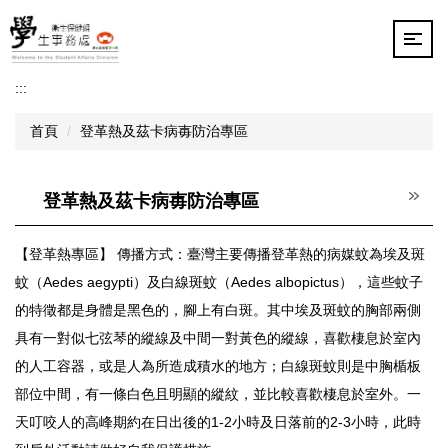
跳
到
主
要
:::
內
容
首頁
登革熱及茲卡病毐防治專區
區
登革熱及茲卡病毐防治專區
【登革熱專區】 傳播方式：臺灣主要傳播登革熱的病媒蚊為埃及斑
蚊（Aedes aegypti）及白線斑蚊（Aedes albopictus），這些蚊子
的特徵都是身體是黑色的，腳上有白斑。其中埃及斑蚊的胸部兩側
具有一對似七弦琴的縱線及中間一對黃色的縱線，喜歡棲息於室內
的人工容器，或是人為所造成積水的地方；白線斑蚊則是中胸楯板
部位中間，有一條白色且明顯的縱紋，並比較喜歡棲息於室外。一
天叮咬人的高峰期約在日出後的1-2小時及日落前的2-3小時，此時