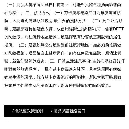
（三）此新興傳染病症截自目前為止，可能對人體各種負面影響尚
在觀察中。 二、預防方式: （一）茲卡病毒感染症目前無疫苗可預
防，因此避免病媒蚊叮咬是 最主要的預防方法。（二）於戶外活動
時，建議穿著長袖淺色衣褲，或使用經衛生福利部核可、含有DEET
的防蚊液。前往流行地區活動，應選擇裝有紗窗或空調設備的居住
場所。（三）建議如無必要應暫緩前往流行地區，如必須前往請做
好防蚊措施，返國後自主健康監側，如有任何疑似症狀，應儘速就
醫，並告知醫師旅遊史。 三、日常生活注意事項: 由於病媒蚊對於叮
咬對象並無選擇性，一旦有茲卡病毒進入社區，且生活周圍有病媒
蚊孳生源的環境，就有茲卡病毒流行的可能性，所以大家平時應做
好家戶內外孳生源的清除工作，以及使用紗窗紗門隔絕蚊蟲。
/ 隱私權政策聲明
/ 個資保護聯絡窗口
:::