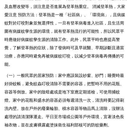
及血壓改變等，須注意是否進展為登革熱重症。 消滅登革熱，大家
愛注意 預防方法：登革熱是一種「社區病」、「環境病」，且病媒
蚊對於叮咬對象並無選擇性，一旦有登革病毒進入社區，且生活周
圍有病媒蚊孳生源的環境，就有登革熱流行的可能性，所以民眾平
時應做好病媒蚊孳生源的清除工作。此外，民眾平時也應提高警
覺，了解登革熱的症狀，除了發病時可及早就醫、早期診斷且適當
治療，亦應同時避免再被病媒蚊叮咬，以減少登革病毒再傳播的可
能。
（一）一般民眾的居家預防：家中應該裝設紗窗、紗門；睡覺時最
好掛蚊帳，避免蚊蟲叮咬清除不需要的容器，把暫時不用的花瓶、
容器等倒放。家中的陰暗處或是地下室應定期巡檢，可使用捕蚊
燈。家中的花瓶和盛水的容器必須每週清洗一次，清洗時要記得刷
洗內壁。放在戶外的廢棄輪胎、積水容器等物品馬上清除，沒辦法
處理的請清潔隊運走。平日至市場或公園等戶外環境，宜著淡色長
袖衣物，並在皮膚裸露處塗抹衛生福利部核可的防蚊藥劑。