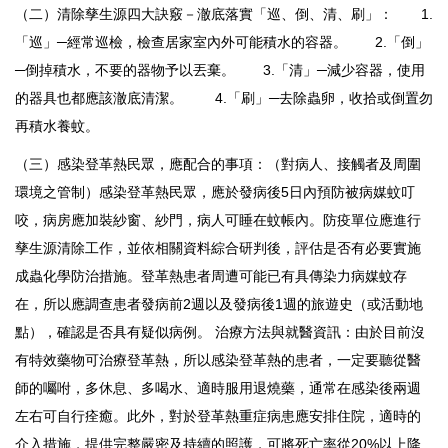
（二）清除孳生源四大訣竅－澈底落實「巡、倒、清、刷」： 1.
「巡」─經常巡檢，檢查居家室內外可能積水的容器。 2.「倒」
─倒掉積水，不要的器物予以丟棄。 3.「清」─減少容器，使用
的器具也都應該澈底清潔。 4.「刷」─去除蟲卵，收拾或倒置勿
再積水養蚊。
（三）感染登革熱民眾，應配合的事項：（對病人、接觸者及周圍
環境之管制）感染登革熱民眾，應於發病後5日內預防被病媒蚊叮
咬，病房應加裝紗窗、紗門，病人可睡在蚊帳內。防疫單位應進行
孳生源清除工作，並依相關資料綜合研判後，評估是否有必要實施
成蟲化學防治措施。登革熱患者周遭可能已有具傳染力病媒蚊存
在，所以應調查患者發病前2週以及發病後1週的旅遊史（或活動地
點），確認是否具有疑似病例。 治療方法與就醫資訊：由於目前沒
有特效藥物可治療登革熱，所以感染登革熱的患者，一定要聽從醫
師的囑咐，多休息、多喝水、適時服用退燒藥，通常在感染後兩週
左右可自行痊癒。此外，對於登革熱重症病患應安排住院，適時的
介入措施，提供完整嚴密及持續的照護，可將死亡率從20%以上降