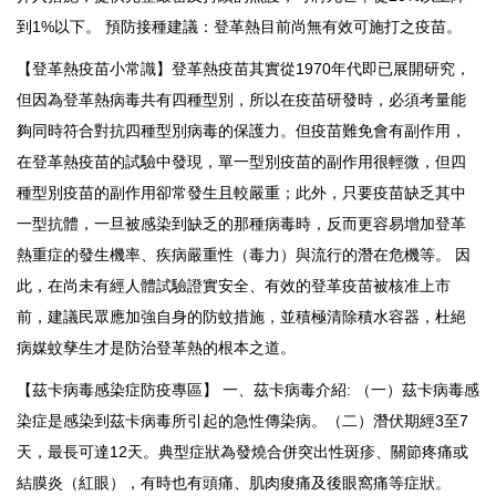
到1%以下。 預防接種建議：登革熱目前尚無有效可施打之疫苗。
【登革熱疫苗小常識】登革熱疫苗其實從1970年代即已展開研究，
但因為登革熱病毒共有四種型別，所以在疫苗研發時，必須考量能
夠同時符合對抗四種型別病毒的保護力。但疫苗難免會有副作用，
在登革熱疫苗的試驗中發現，單一型別疫苗的副作用很輕微，但四
種型別疫苗的副作用卻常發生且較嚴重；此外，只要疫苗缺乏其中
一型抗體，一旦被感染到缺乏的那種病毒時，反而更容易增加登革
熱重症的發生機率、疾病嚴重性（毒力）與流行的潛在危機等。 因
此，在尚未有經人體試驗證實安全、有效的登革疫苗被核准上市
前，建議民眾應加強自身的防蚊措施，並積極清除積水容器，杜絕
病媒蚊孳生才是防治登革熱的根本之道。
【茲卡病毒感染症防疫專區】 一、茲卡病毒介紹: （一）茲卡病毒感
染症是感染到茲卡病毒所引起的急性傳染病。（二）潛伏期經3至7
天，最長可達12天。典型症狀為發燒合併突出性斑疹、關節疼痛或
結膜炎（紅眼），有時也有頭痛、肌肉痠痛及後眼窩痛等症狀。