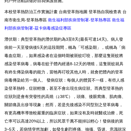
到戶外活動請做好自我保護措施。
本校登革熱防治工作實施計畫 台南登革熱地圖 登革熱自我檢查表 台
南市衛生局-登革熱專區
衛生福利部疾病管制署-登革熱專區
衛生福
利部疾病管制署-茲卡病毒感染症專區
潛伏期：典型登革熱的潛伏期約為3至8天(最長可達14天)。病人發
病前一天至發病後5天的這段期間，稱為「可感染期」，或稱為「病
毒血症期」，如果感染者在這個時期被斑蚊叮咬，那麼這隻斑蚊將
感染登革病毒，病毒在蚊子體內經過8-12天的增殖，這隻斑蚊就具
有終生傳染病毒的能力，當牠再叮咬其他人時，就會把體內的登革
病毒傳染給另一個人。 發病症狀：每個人的體質不一樣，有些人感
染登革熱時，症狀輕微，甚至不會出現生病症狀。而典型登革熱的
症狀則是會有突發性的高燒（≧38℃），頭痛、後眼窩痛、肌肉痛、
關節痛及出疹等現象；然而，若是先後感染不同型別之登革病毒，
有更高機率導致較嚴重的臨床症狀，如果沒有及時就醫或治療，死
亡率可以高達20%以上，所以民眾千萬不能掉以輕心！發病後的第
3~5天，若病情突然加劇，如發生劇烈疼痛、抽搐、昏迷、意識狀況