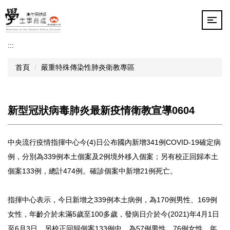
跳
到
主
要
:::
內
容
首頁
嚴重特殊傳染性肺炎衛教專區
區
新型冠狀病毒肺炎最新疫情衛教宣導0604
中央流行疫情指揮中心今(4)日公布國內新增341例COVID-19確定病
例，分別為339例本土個案及2例境外移入個案；另有校正回歸本土
個案133例，總計474例。確診個案中新增21例死亡。
指揮中心表示，今日新增之339例本土病例，為170例男性、169例
女性，年齡介於未滿5歲至100多歲，發病日介於今(2021)年4月1日
至6月3日。另校正回歸個案133例中，為57例男性、76例女性，年