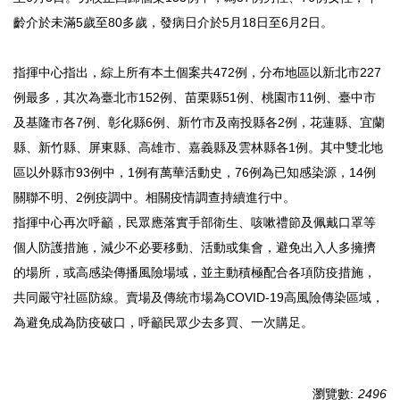
齡介於未滿5歲至80多歲，發病日介於5月18日至6月2日。
指揮中心指出，綜上所有本土個案共472例，分布地區以新北市227
例最多，其次為臺北市152例、苗栗縣51例、桃園市11例、臺中市
及基隆市各7例、彰化縣6例、新竹市及南投縣各2例，花蓮縣、宜蘭
縣、新竹縣、屏東縣、高雄市、嘉義縣及雲林縣各1例。其中雙北地
區以外縣市93例中，1例有萬華活動史，76例為已知感染源，14例
關聯不明、2例疫調中。相關疫情調查持續進行中。
指揮中心再次呼籲，民眾應落實手部衛生、咳嗽禮節及佩戴口罩等
個人防護措施，減少不必要移動、活動或集會，避免出入人多擁擠
的場所，或高感染傳播風險場域，並主動積極配合各項防疫措施，
共同嚴守社區防線。賣場及傳統市場為COVID-19高風險傳染區域，
為避免成為防疫破口，呼籲民眾少去多買、一次購足。
瀏覽數:
2496